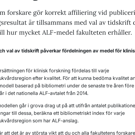
m forskare gör korrekt affiliering vid publicer
sresultat är tillsammans med val av tidskrift 
ill hur mycket ALF-medel fakulteten erhåller.
och val av tidskrift påverkar fördelningen av medel för klini
rsättningen för klinisk forskning fördelas till varje
ukvårdsregion efter kvalitet. För att kunna bedöma kvalitet 
odell baserad på bibliometri under de senaste tre åren före
r i det nationella ALF-avtalet från 2014.
odellen går i grova drag ut på att utifrån antalet publikation
ingar till dessa, beräkna ett bibliometriskt index för varje
jukvårdsregion som har ALF-anslag.
r att det är av största vikt att du och alla fakultetens forskar