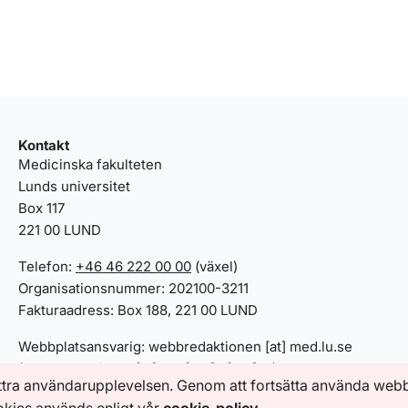
Kontakt
Medicinska fakulteten
Lunds universitet
Box 117
221 00 LUND
Telefon:
+46 46 222 00 00
(växel)
Organisationsnummer: 202100-3211
Fakturaadress: Box 188, 221 00 LUND
Webbplatsansvarig:
webbredaktionen
[at]
med
.
lu
.
se
(webbredaktionen[at]med[dot]lu[dot]se)
ttra användarupplevelsen. Genom att fortsätta använda web