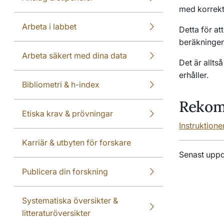
med korrekt 
Arbeta i labbet
Detta för at
beräkningen
Arbeta säkert med dina data
Det är allts
erhåller.
Bibliometri & h-index
Rekomm
Etiska krav & prövningar
Instruktione
Karriär & utbyten för forskare
Senast upp
Publicera din forskning
Systematiska översikter &
litteraturöversikter