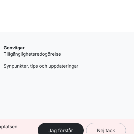
Genvägar
TIllgänglighetsredogörelse
Synpunkter, tips och uppdateringar
bplatsen
Jag förstår
Nej tack