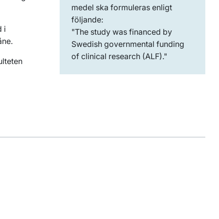
medel ska formuleras enligt
följande:
 i
"The study was financed by
åne.
Swedish governmental funding
of clinical research (ALF)."
ulteten