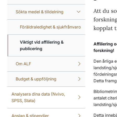
Att du so
Sökta medel & tilldelning
forskning
Föräldraledighet & sjukfrånvaro
kopplat t
Viktigt vid affiliering &
Affiliering 
publicering
forskning!
Den årliga e
Om ALF
landsting/sj
fördelningsm
Budget & uppföljning
Detta framgå
Bibliometrim
Analysera dina data (Nvivo,
antalet citer
SPSS, Stata)
landsting/s
Detta innebä
Anslag & stipendier