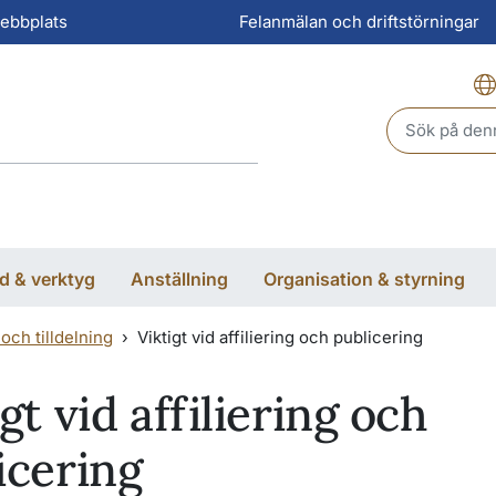
webbplats
Felanmälan och driftstörningar
Header sear
d & verktyg
Anställning
Organisation & styrning
och tilldelning
Viktigt vid affiliering och publicering
gt vid affiliering och
icering