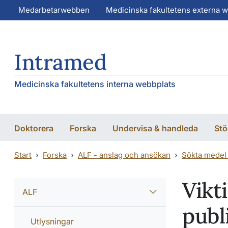
Hoppa till huvudinnehåll
Hoppa till huvudinnehåll
Medarbetarwebben
Medicinska fakultetens externa 
Intramed
Medicinska fakultetens interna webbplats
Doktorera
Forska
Undervisa & handleda
Stö
Start
Forska
ALF - anslag och ansökan
Sökta medel 
Vikti
ALF
publ
Utlysningar