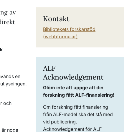
ing av
Kontakt
direkt
Bibliotekets forskarstöd
(webbformulär)
sk
ALF
Acknowledgement
används en
 utlysningen.
Glöm inte att uppge att din
forskning fått ALF-finansiering!
er och
Om forskning fått finansiering
från ALF-medel ska det stå med
vid publicering.
Acknowledgement för ALF-
e är noga