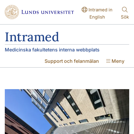
Hoppa till huvudinnehåll
Hoppa till huvudinnehåll
Intramed in
English
Sök
Intramed
Medicinska fakultetens interna webbplats
Support och felanmälan
Meny