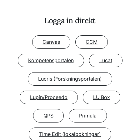
Logga in direkt
Canvas
CCM
Kompetensportalen
Lucat
Lucris (Forskningsportalen)
Lupin/Proceedo
LU Box
QPS
Primula
Time Edit (lokalbokningar)