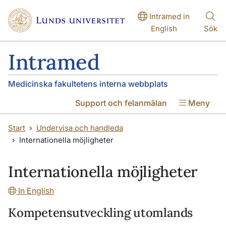
Hoppa till huvudinnehåll
Hoppa till huvudinnehåll
Intramed in
English
Sök
Intramed
Medicinska fakultetens interna webbplats
Support och felanmälan
Meny
Start
Undervisa och handleda
Internationella möjligheter
Internationella möjligheter
In English
Kompetensutveckling utomlands