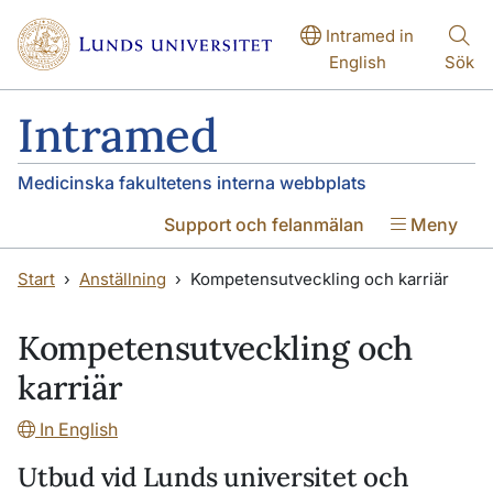
Hoppa till huvudinnehåll
Hoppa till huvudinnehåll
Intramed in
English
Sök
Intramed
Medicinska fakultetens interna webbplats
Support och felanmälan
Meny
Start
Anställning
Kompetensutveckling och karriär
Kompetensutveckling och
karriär
In English
Utbud vid Lunds universitet och