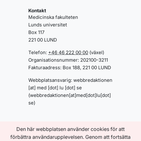
Kontakt
Medicinska fakulteten
Lunds universitet
Box 117
221 00 LUND
Telefon:
+46 46 222 00 00
(växel)
Organisationsnummer: 202100-3211
Fakturaadress: Box 188, 221 00 LUND
Webbplatsansvarig:
webbredaktionen
[at]
med
[dot]
lu
[dot]
se
(webbredaktionen[at]med[dot]lu[dot]
se)
Genvägar
Den här webbplatsen använder cookies för att
TIllgänglighetsredogörelse
förbättra användarupplevelsen. Genom att fortsätta